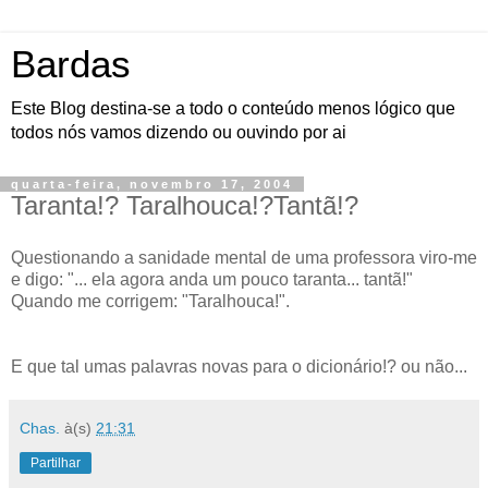
Bardas
Este Blog destina-se a todo o conteúdo menos lógico que
todos nós vamos dizendo ou ouvindo por ai
quarta-feira, novembro 17, 2004
Taranta!? Taralhouca!?Tantã!?
Questionando a sanidade mental de uma professora viro-me
e digo: "... ela agora anda um pouco taranta... tantã!"
Quando me corrigem: "Taralhouca!".
E que tal umas palavras novas para o dicionário!? ou não...
Chas.
à(s)
21:31
Partilhar