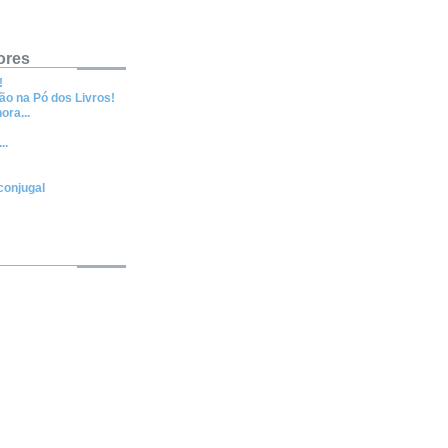
ores
!
ão na Pó dos Livros!
ora...
..
conjugal