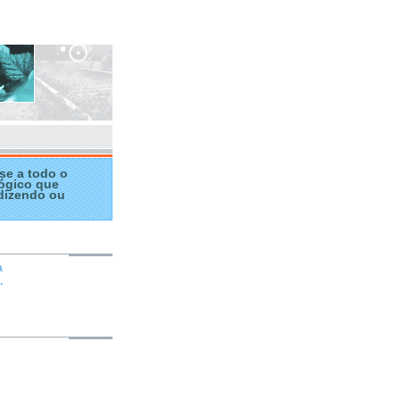
se a todo o
ógico que
dizendo ou
a
.