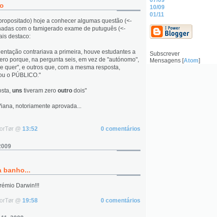
07/09
no
10/09
01/11
propositado) hoje a conhecer algumas questão (<-
onadas com o famigerado exame de putuguês (<-
ais destaco:
entação contrariava a primeira, houve estudantes a
Subscrever
ero porque, na pergunta seis, em vez de "autónomo",
Mensagens [
Atom
]
e quer", e outros que, com a mesma resposta,
rou o PÚBLICO."
sta,
uns
tiveram zero
outro
dois"
iana, notoriamente aprovada...
NorTør @
13:52
0 comentários
2009
a banho...
émio Darwin!!!
NorTør @
19:58
0 comentários