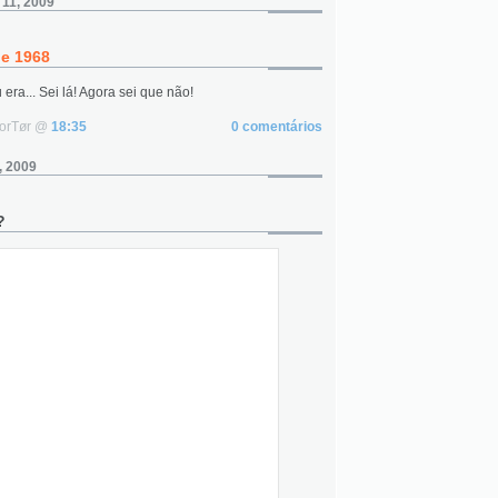
 11, 2009
de 1968
 era... Sei lá! Agora sei que não!
NorTør @
18:35
0 comentários
, 2009
?