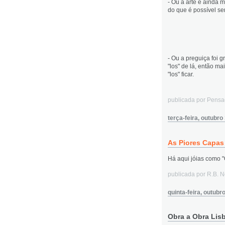
- Ou a arte é ainda m
do que é possível ser!
- Ou a preguiça foi g
"los" de lá, então mai
"los" ficar.
publicada por Pens
terça-feira, outubro
As Piores Capas 
Há aqui jóias como "
publicada por R.B. 
quinta-feira, outubr
Obra a Obra Lisb