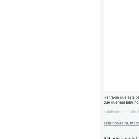
Refira-se que este be
que queriam falar no
publicada por João
segunda-feira, març
Sábado à noite!