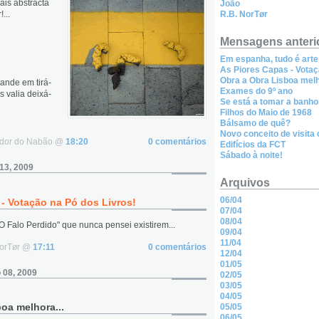
ais abstracta
João
...
R.B. NorTør
Mensagens anteri
Em espanha, tudo é arte
As Piores Capas - Votaç
Obra a Obra Lisboa melh
rande em tirá-
Exames do 9º ano
s valia deixá-
Se está a tomar a banho.
Filhos do Maio de 1968
Bálsamo de quê?
Novo conceito de visita 
ador do Nabão @
18:20
0 comentários
Edifícios da FCT
Sábado à noite!
 13, 2009
Arquivos
06/04
- Votação na Pó dos Livros!
07/04
08/04
O Falo Perdido" que nunca pensei existirem...
09/04
11/04
NorTør @
17:11
0 comentários
12/04
01/05
o 08, 2009
02/05
03/05
04/05
oa melhora...
05/05
06/05