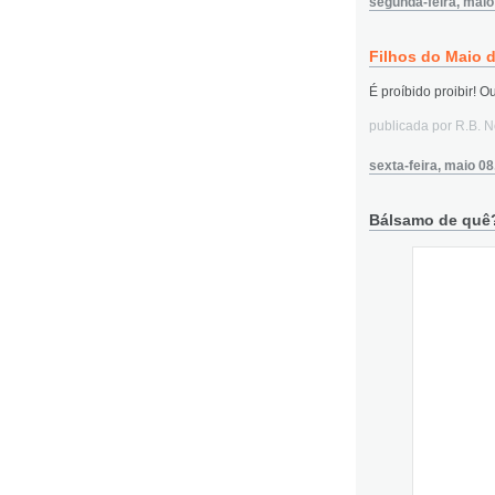
segunda-feira, maio
Filhos do Maio 
É proíbido proibir! Ou
publicada por R.B. 
sexta-feira, maio 08
Bálsamo de quê