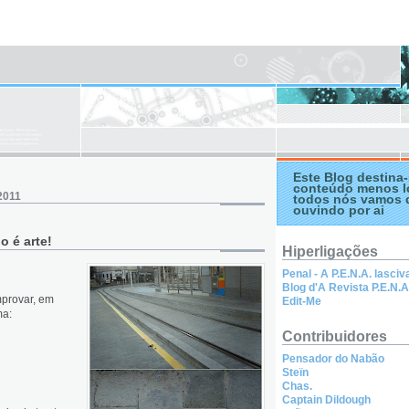
Este Blog destina-
conteúdo menos l
 2011
todos nós vamos 
ouvindo por ai
 é arte!
Hiperligações
Penal - A P.E.N.A. lasciv
Blog d'A Revista P.E.N.A
provar, em
Edit-Me
ma:
Contribuidores
Pensador do Nabão
Steïn
Chas.
Captain Dildough