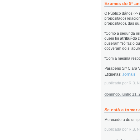
Exames do 9º a
O Público dános (<- 
propositado) relaci
propositado), das qu
"Como a segunda ori
quem foi
atribuí-do
z
puseram "só faz o qu
obtiveram dois, apu
"Com a mesma respo
Parabéns Srª Clara V
Etiquetas:
Jornais
publicada por R.B. 
domingo, junho 21, 
Se está a tomar 
Merecedora de um pr
publicada por R.B. 