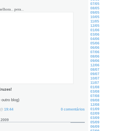
07/05
08/05
lhora... pera...
09/05
10/05
11/05
12/05
01/06
03/06
04/06
05/06
06/06
07/06
08/06
09/06
12/06
08/07
09/07
10/07
11/07
01/08
ruzes!
03/08
07/08
 outro blog)
09/08
12/08
01/09
. @
19:44
0 comentários
02/09
03/09
, 2009
05/09
06/09