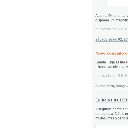
Aqui na Dinamarca, 
dispõem um magnifico
publicada por R.B. 
sábado, maio 02, 2
Novo conceito de
Ganda Tuga assim é 
eficácia ao nível da v
publicada por R.B. 
quinta-feira, março 
Edifícios da FCT
A seguinte barda entr
portuguesa. Não é m
muitos, mas o certo 