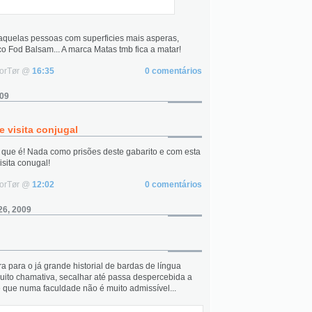
aquelas pessoas com superficies mais asperas,
 Fod Balsam... A marca Matas tmb fica a matar!
NorTør @
16:35
0 comentários
009
 visita conjugal
que é! Nada como prisões deste gabarito e com esta
isita conugal!
NorTør @
12:02
0 comentários
26, 2009
a para o já grande historial de bardas de língua
uito chamativa, secalhar até passa despercebida a
é que numa faculdade não é muito admissível...