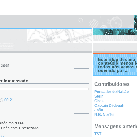
Este Blog destina-
conteúdo menos l
, 2005
todos nós vamos 
ouvindo por ai
er interessado
Contribuidores
Pensador do Nabão
Steïn
. @
00:21
Chas.
Captain Dildough
João
R.B. NorTør
Anónimo
disse...
Mensagens anteri
z não estou interezado
TST
io