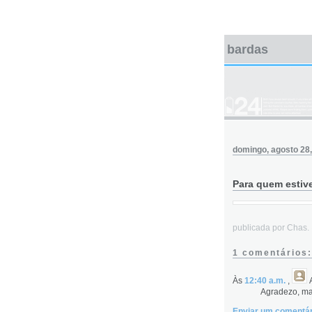
bardas
domingo, agosto 28
Para quem estiv
publicada por Chas
1 comentários:
Às
12:40 a.m.
,
Agradezo, ma
Enviar um comentár