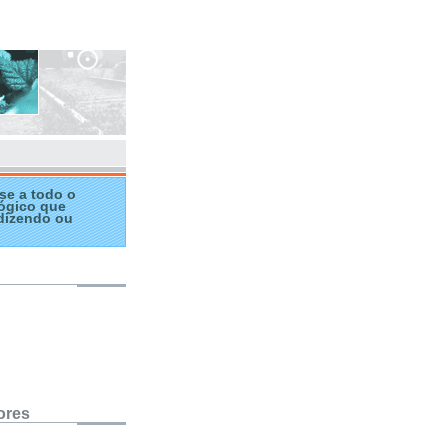
se a todo o
ógico que
dizendo ou
ores