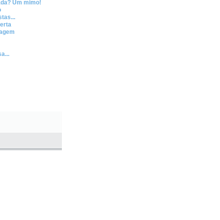
ada? Um mimo!
o
tas...
erta
gagem
a...