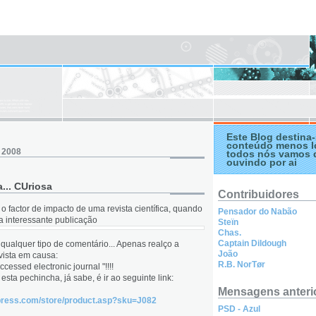
Este Blog destina-
conteúdo menos l
, 2008
todos nós vamos 
ouvindo por ai
a... CUriosa
Contribuidores
o factor de impacto de uma revista científica, quando
Pensador do Nabão
a interessante publicação
Steïn
Chas.
Captain Dildough
ualquer tipo de comentário... Apenas realço a
João
vista em causa:
R.B. NorTør
cessed electronic journal "!!!!
sta pechincha, já sabe, é ir ao seguinte link:
Mensagens anteri
press.com/store/product.asp?sku=J082
PSD - Azul