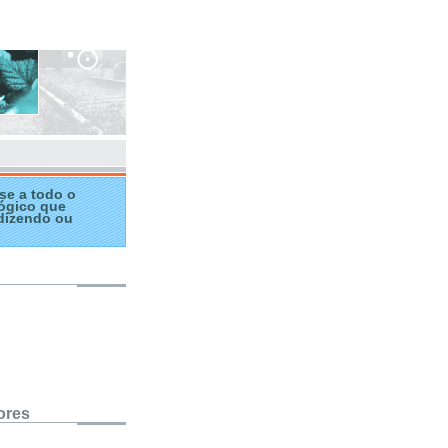
se a todo o
ógico que
dizendo ou
ores