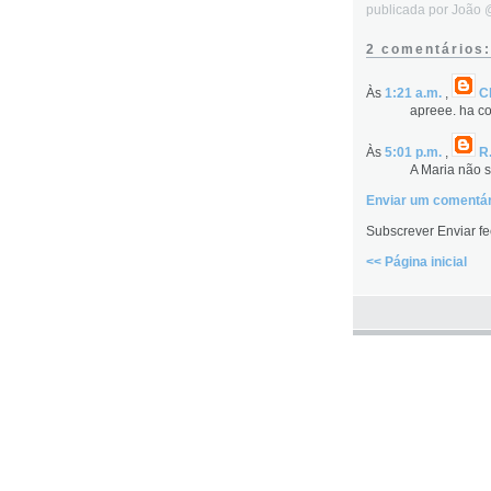
publicada por João
2 comentários:
Às
1:21 a.m.
,
C
apreee. ha c
Às
5:01 p.m.
,
R
A Maria não s
Enviar um comentár
Subscrever Enviar fe
<< Página inicial