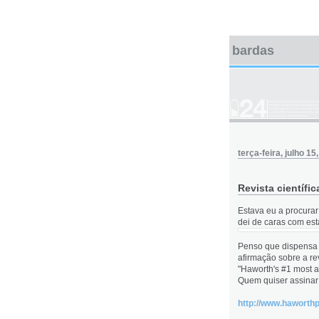
bardas
terça-feira, julho 15
Revista científic
Estava eu a procurar 
dei de caras com est
Penso que dispensa q
afirmação sobre a re
"Haworth's #1 most ac
Quem quiser assinar e
http://www.haworth