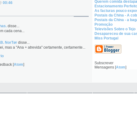
Querem comida destap
 @
00:46
Estacionamento Perfeit
As facturas pouco expos
Postais da China - A cob
Postais da China - a ba
Promoção
has.
disse...
Televisões Sobre o Tejo
om cada cena...
Desapareceu de sua cas
Miss Portugal
.B. NorTør
disse...
ei, mas a "Ana + atrevida" certamente, certamente...
io
Subscrever
edback [
Atom
]
Mensagens [
Atom
]