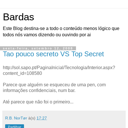
Bardas
Este Blog destina-se a todo o conteúdo menos lógico que
todos nós vamos dizendo ou ouvindo por ai
sexta-feira, setembro 12, 2008
Tao pouco secreto VS Top Secret
http://sol.sapo.pt/PaginaInicial/Tecnologia/Interior.aspx?
content_id=108580
Parece que alguém se esqueceu de uma pen, com
informações confidenciais, num bar.
Até parece que não foi o primeiro...
R.B. NorTør
à(s)
17:27
Partilhar