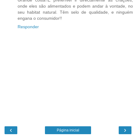
Grande coisa!!É preferível ir directamente às criações,
onde eles são alimentados e podem andar à vontade, no
seu habitat natural. Têm selo de qualidade, e ninguém
engana o consumidor!!
Responder
‹
›
Página inicial