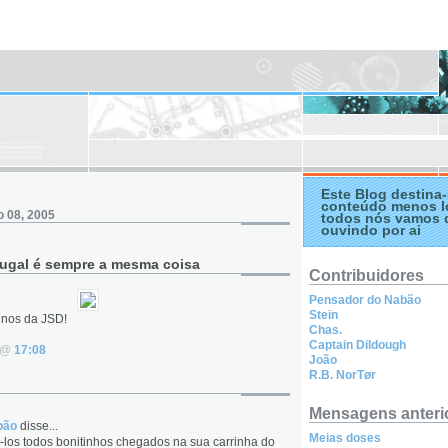
Este Blog destina-
conteúdo menos l
ro 08, 2005
todos nós vamos 
ouvindo por ai
tugal é sempre a mesma coisa
Contribuidores
Pensador do Nabão
Steïn
inos da JSD!
Chas.
Captain Dildough
. @
17:08
João
R.B. NorTør
Mensagens anteri
oão
disse...
Meias doses
ê-los todos bonitinhos chegados na sua carrinha do