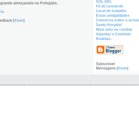
SOL-GEL
grande almoçarada na Portvgália...
Fã do Leonardo
Local de trabalho
io
Estas antiguidades
Conversa sobre a actua
edback [
Atom
]
Santo Hospital
Mais uma na cantina
Apanhar o Comboio
Rodelas..
Subscrever
Mensagens [
Atom
]