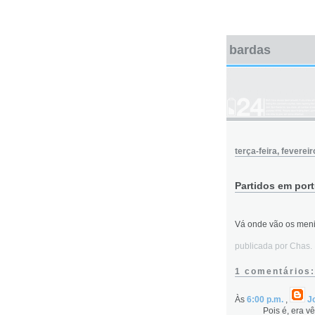
bardas
terça-feira, feverei
Partidos em por
Vá onde vão os men
publicada por Chas
1 comentários:
Às
6:00 p.m.
,
J
Pois é, era v