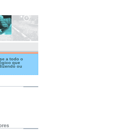
se a todo o
ógico que
dizendo ou
ores