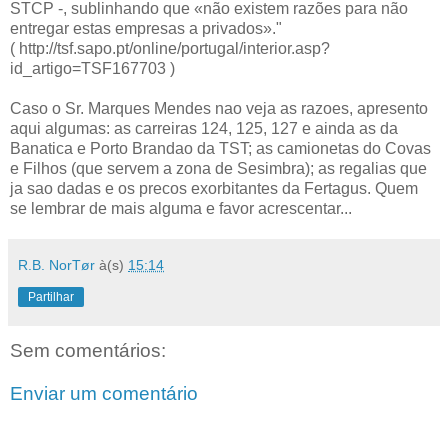
STCP -, sublinhando que «não existem razões para não
entregar estas empresas a privados»."
( http://tsf.sapo.pt/online/portugal/interior.asp?
id_artigo=TSF167703 )
Caso o Sr. Marques Mendes nao veja as razoes, apresento
aqui algumas: as carreiras 124, 125, 127 e ainda as da
Banatica e Porto Brandao da TST; as camionetas do Covas
e Filhos (que servem a zona de Sesimbra); as regalias que
ja sao dadas e os precos exorbitantes da Fertagus. Quem
se lembrar de mais alguma e favor acrescentar...
R.B. NorTør
à(s)
15:14
Partilhar
Sem comentários:
Enviar um comentário