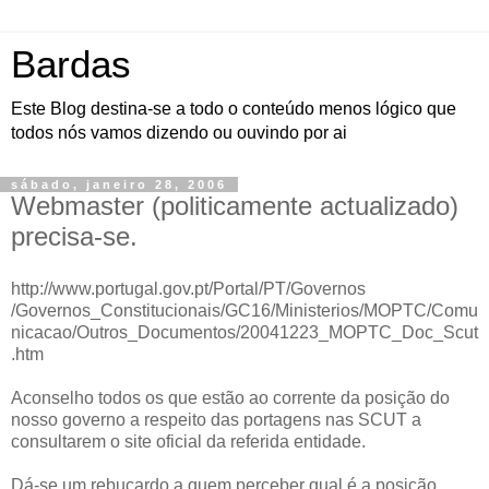
Bardas
Este Blog destina-se a todo o conteúdo menos lógico que
todos nós vamos dizendo ou ouvindo por ai
sábado, janeiro 28, 2006
Webmaster (politicamente actualizado)
precisa-se.
http://www.portugal.gov.pt/Portal/PT/Governos
/Governos_Constitucionais/GC16/Ministerios/MOPTC/Comu
nicacao/Outros_Documentos/20041223_MOPTC_Doc_Scut
.htm
Aconselho todos os que estão ao corrente da posição do
nosso governo a respeito das portagens nas SCUT a
consultarem o site oficial da referida entidade.
Dá-se um rebuçardo a quem perceber qual é a posição