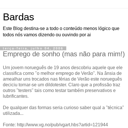
Bardas
Este Blog destina-se a todo o conteúdo menos lógico que
todos nós vamos dizendo ou ouvindo por ai
terça-feira, julho 04, 2006
Emprego de sonho (mas não para mim!)
Um jovem norueguês de 19 anos descobriu aquele que ele
classifica como "o melhor emprego de Verão". Na ânsia de
amealhar uns trocados nas férias de Verão este norueguês
deciciu tornar-se um dildotester. Claro que a profissão traz
outros "testers" tais como testar também preservativos e
lubrificantes.
De qualquer das formas seria curioso saber qual a "técnica"
utilizada...
Fonte: http://www.vg.no/pub/vgart.hbs?artid=121944