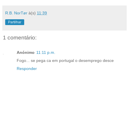
R.B. NorTør
à(s)
11:39
Partilhar
1 comentário:
Anónimo
11:11 p.m.
Fogo... se pega ca em portugal o desemprego desce
Responder